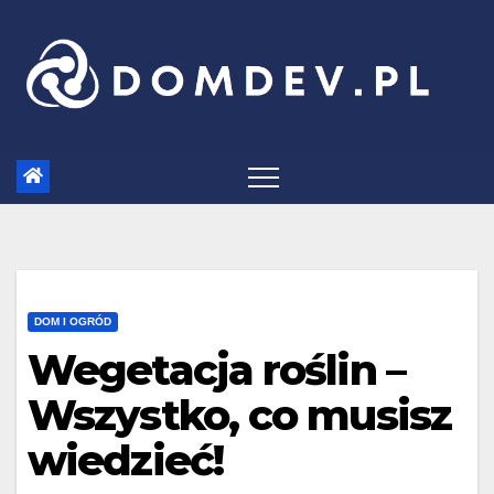
Skip
to
content
DOM I OGRÓD
Wegetacja roślin –
Wszystko, co musisz
wiedzieć!