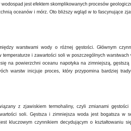
 wodospad jest efektem skomplikowanych procesów geologicz
chnią oceanów i mórz. Oto bliższy wgląd w to fascynujące zj
między warstwami wody o różnej gęstości. Głównym czynn
 w temperaturze i zawartości soli w poszczególnych warstwach
 się na powierzchni oceanu napotyka na zimniejszą, gęstsz
óch warstw inicjuje proces, który przypomina bardziej trady
ązany z zjawiskiem termohaliny, czyli zmianami gęstości
rtości soli. Gęstsza i zimniejsza woda jest bogatsza w só
jest kluczowym czynnikiem decydującym o kształtowaniu się