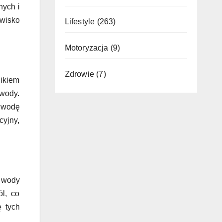
nych i
awisko
Lifestyle
(263)
Motoryzacja
(9)
Zdrowie
(7)
ikiem
 wody.
ą wodę
cyjny,
 wody
l, co
 tych