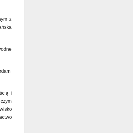
nym z
kańską
wodne
odami
ścią i
, czym
wisko
gactwo