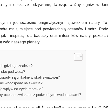
 na tym obszarze odżywiane, tworząc ważny ogniw w łań
cym i jednocześnie enigmatycznym zjawiskiem natury. To 
 które mają miejsce pod powierzchnią oceanów i mórz. Pod
ak i inspiracji dla badaczy oraz miłośników natury, pozosta
ią wód naszego planety.
i gdzie go znaleźć?
wisko pod wodą?
spady są unikalne w skali światowej?
dne wodospady na świecie?
 wpływ na życie morskie?
biny oceanu, związane z podwodnymi wodospadami?