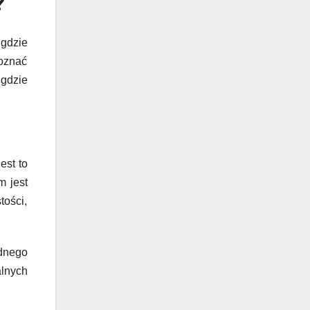
?
 gdzie
poznać
 gdzie
est to
m jest
tości,
dnego
alnych