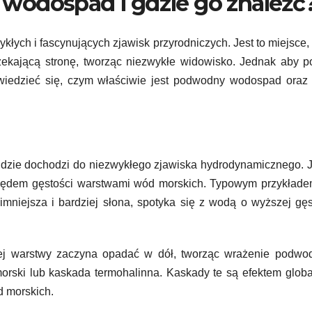
wodospad i gdzie go znaleźć
łych i fascynujących zjawisk przyrodniczych. Jest to miejsce,
zekającą stronę, tworząc niezwykłe widowisko. Jednak aby 
dowiedzieć się, czym właściwie jest podwodny wodospad oraz
zie dochodzi do niezwykłego zjawiska hydrodynamicznego. J
zględem gęstości warstwami wód morskich. Typowym przykłade
imniejsza i bardziej słona, spotyka się z wodą o wyższej gęs
nej warstwy zaczyna opadać w dół, tworząc wrażenie podwo
morski lub kaskada termohalinna. Kaskady te są efektem glob
 morskich.