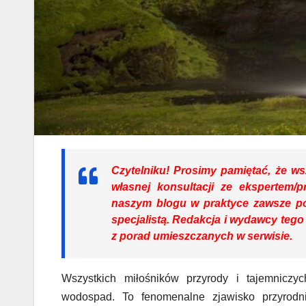
Czytelniku!
Prosimy pamiętać, że wsz
własnej konsultacji ze ekspertem/p
naszym blogu w praktyce zawsze p
specjalistą. Redakcja i wydawcy tego
z porad umieszczanych w serwisie.
Wszystkich miłośników przyrody i tajemniczy
wodospad. To fenomenalne zjawisko przyrodni