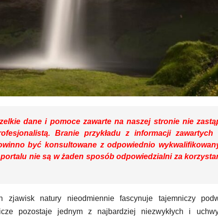
elkie dane i pomoce zawarte na naszej stronie nie zastą
rofesjonalistą. Branie przykładu z informacji zawartych
owinno być konsultowane z odpowiednio wykwalifikowa
 portalu nie są w żaden sposób odpowiedzialni za korzysta
ch zjawisk natury nieodmiennie fascynuje tajemniczy pod
cze pozostaje jednym z najbardziej niezwykłych i uchwy