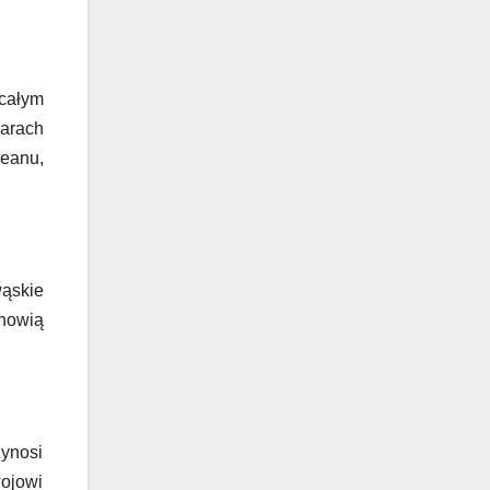
całym
zarach
eanu,
wąskie
anowią
.
ynosi
wojowi