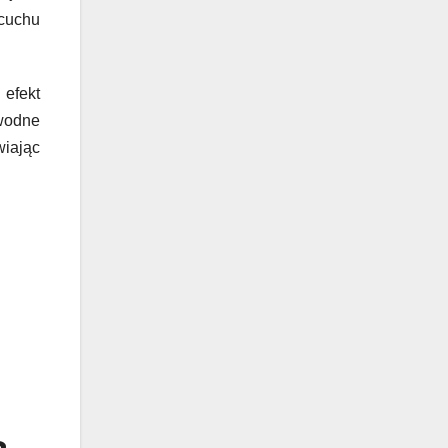
cuchu
efekt
wodne
wiając