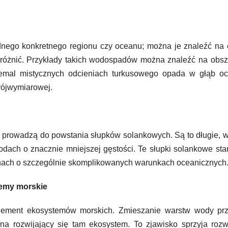
nego konkretnego regionu czy oceanu; można je znaleźć na 
ę różnić. Przykłady takich wodospadów można znaleźć na obs
iemal mistycznych odcieniach turkusowego opada w głąb oc
rójwymiarowej.
prowadzą do powstania słupków solankowych. Są to długie, 
dach o znacznie mniejszej gęstości. Te słupki solankowe st
onach o szczególnie skomplikowanych warunkach oceanicznych
emy morskie
ement ekosystemów morskich. Zmieszanie warstw wody prz
na rozwijający się tam ekosystem. To zjawisko sprzyja roz