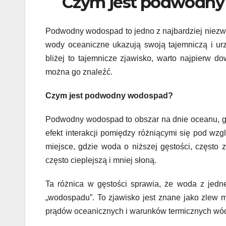
Czym jest podwodny 
Podwodny wodospad to jedno z najbardziej niezwyk
wody oceaniczne ukazują swoją tajemniczą i ur
bliżej to tajemnicze zjawisko, warto najpierw 
można go znaleźć.
Czym jest podwodny wodospad?
Podwodny wodospad to obszar na dnie oceanu, gd
efekt interakcji pomiędzy różniącymi się pod w
miejsce, gdzie woda o niższej gęstości, często z
często cieplejszą i mniej słoną.
Ta różnica w gęstości sprawia, że woda z jed
„wodospadu”. To zjawisko jest znane jako zlew 
prądów oceanicznych i warunków termicznych wód