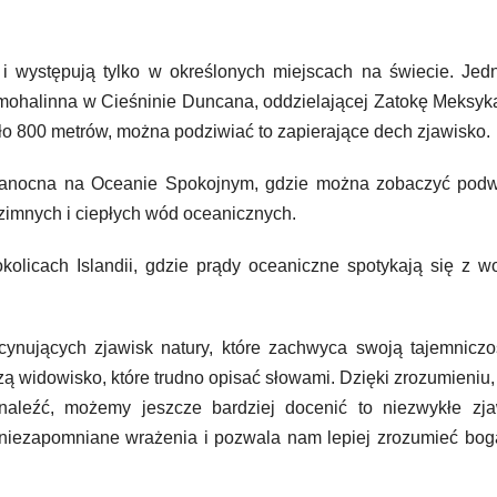
 występują tylko w określonych miejscach na świecie. Jed
rmohalinna w Cieśninie Duncana, oddzielającej Zatokę Meksy
ło 800 metrów, można podziwiać to zapierające dech zjawisko.
lkanocna na Oceanie Spokojnym, gdzie można zobaczyć pod
imnych i ciepłych wód oceanicznych.
licach Islandii, gdzie prądy oceaniczne spotykają się z w
ynujących zjawisk natury, które zachwyca swoją tajemniczo
ą widowisko, które trudno opisać słowami. Dzięki zrozumieniu
leźć, możemy jeszcze bardziej docenić to niezwykłe zja
i niezapomniane wrażenia i pozwala nam lepiej zrozumieć bo