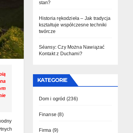
stan?
Historia rękodzieła – Jak tradycja
kształtuje współczesne techniki
twórcze
Séansy: Czy Można Nawiązać
Kontakt z Duchami?
pią
KATEGORIE
 na
nym
nie
Dom i ogród
(236)
Finanse
(8)
wodny
tnych
Firma
(9)