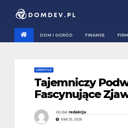
Skip
to
content
DOM I OGRÓD
FINANSE
FIR
LIFESTYLE
Tajemniczy Pod
Fascynujące Zjaw
dodał
redakcja
KWI 20, 2026