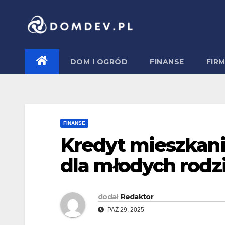
Skip
to
content
DOM I OGRÓD
FINANSE
FIR
FINANSE
Kredyt mieszkani
dla młodych rodz
dodał
Redaktor
PAŹ 29, 2025