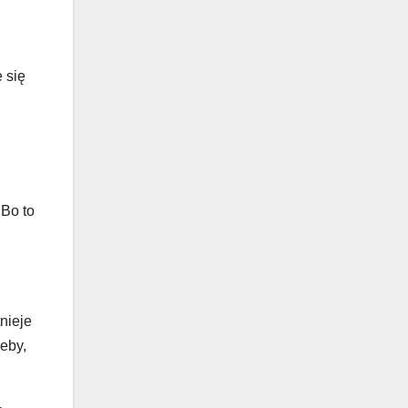
 się
 Bo to
nieje
eby,