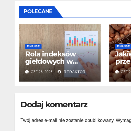
POLECANE
FINANSE
FINANSE
Rola indeksów
Jaki
giełdowych w
prze
śledzeniu
CZE 26, 2026
REDAKTOR
CZE 2
wydajności rynków
Dodaj komentarz
Twój adres e-mail nie zostanie opublikowany.
Wymaga