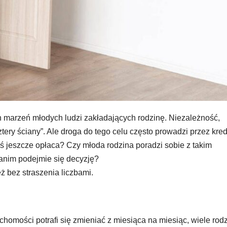
h marzeń młodych ludzi zakładających rodzinę. Niezależność,
cztery ściany”. Ale droga do tego celu często prowadzi przez kred
dziś jeszcze opłaca? Czy młoda rodzina poradzi sobie z takim
zanim podejmie się decyzję?
eż bez straszenia liczbami.
chomości potrafi się zmieniać z miesiąca na miesiąc, wiele rod