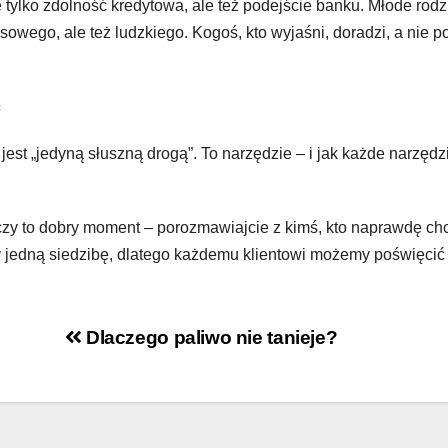
 tylko zdolność kredytowa, ale też podejście banku. Młode rodz
nsowego, ale też ludzkiego. Kogoś, kto wyjaśni, doradzi, a nie p
ć
jest „jedyną słuszną drogą”. To narzędzie – i jak każde narzędz
, czy to dobry moment – porozmawiajcie z kimś, kto naprawdę ch
jedną siedzibę, dlatego każdemu klientowi możemy poświęcić 
Dlaczego paliwo nie tanieje?