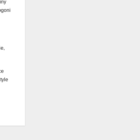
iny
ogoni
ie,
ce
tyle