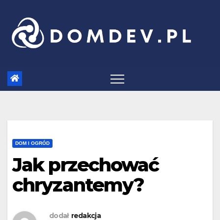
Skip
to
content
DOM I OGRÓD
Jak przechować
chryzantemy?
dodał
redakcja