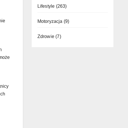
Lifestyle
(263)
nie
Motoryzacja
(9)
Zdrowie
(7)
h
 może
tnicy
ich