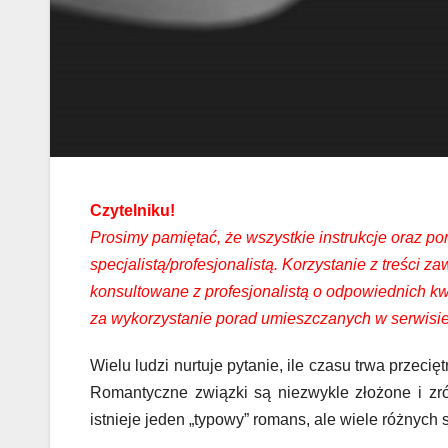
Czytelniku!
Prosimy pamiętać, że wszystkie instrukcje oraz por
specjalistą/profesjonalistą. Korzystanie z treści
konsultowane z profesjonalistą o odpowiednich k
za wykorzystanie porad umieszczanych w serwisie
Wielu ludzi nurtuje pytanie, ile czasu trwa przec
Romantyczne związki są niezwykle złożone i zr
istnieje jeden „typowy” romans, ale wiele różnych 