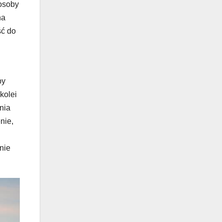
 osoby
na
ść do
by
kolei
nia
nie,
nie