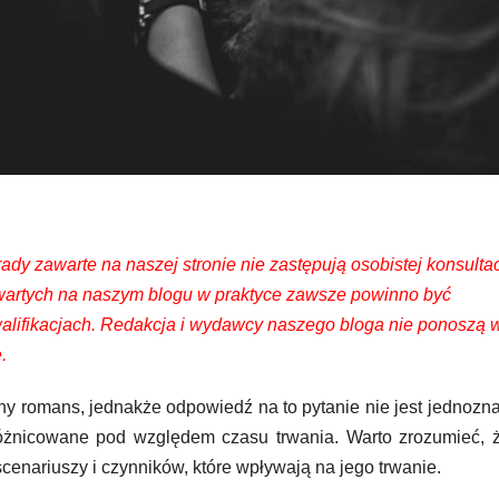
ady zawarte na naszej stronie nie zastępują osobistej konsultac
 zawartych na naszym blogu w praktyce zawsze powinno być
walifikacjach. Redakcja i wydawcy naszego bloga nie ponoszą 
.
iętny romans, jednakże odpowiedź na to pytanie nie jest jednozn
óżnicowane pod względem czasu trwania. Warto zrozumieć, ż
scenariuszy i czynników, które wpływają na jego trwanie.