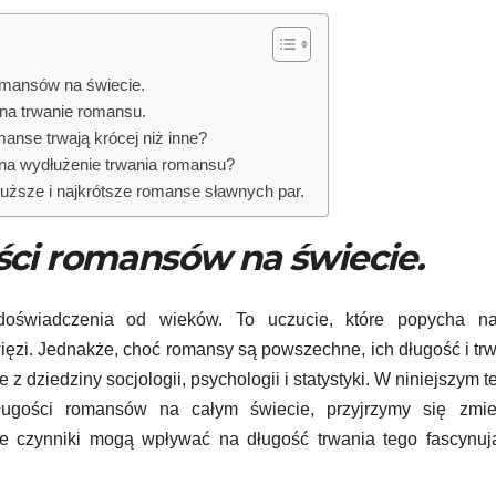
romansów na świecie.
na trwanie romansu.
anse trwają krócej niż inne?
 na wydłużenie trwania romansu?
dłuższe i najkrótsze romanse sławnych par.
ości romansów na świecie.
doświadczenia od wieków. To uczucie, które popycha n
ięzi. Jednakże, choć romansy są powszechne, ich długość i tr
z dziedziny socjologii, psychologii i statystyki. W niniejszym t
długości romansów na całym świecie, przyjrzymy się zmi
ie czynniki mogą wpływać na długość trwania tego fascynuj