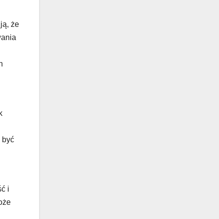
ją, że
wania
h
k
 być
ć i
oże