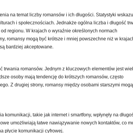
ia na temat liczby romansów i ich długości. Statystyki wskazu
turach i społecznościach. Jednakże ogólna liczba i długość tr
od regionu. W krajach o wyraźnie określonych normach
hiny, romansy mogą być krótsze i mniej powszechne niż w krajac
 są bardziej akceptowane.
ość trwania romansów. Jednym z kluczowych elementów jest wie
odsze osoby mają tendencję do krótszych romansów, często
ego. Z drugiej strony, romansy między osobami starszymi mogą
komunikacji, takie jak internet i smartfony, wpłynęły na długoś
kowe umożliwiają łatwe nawiązywanie nowych kontaktów, co m
a płycie komunikacji cyfrowej.