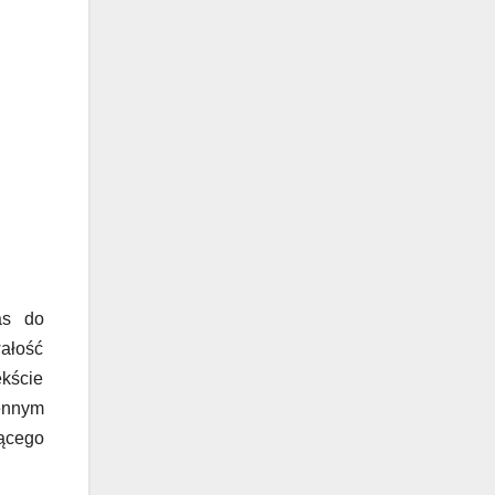
as do
wałość
ekście
ennym
ącego