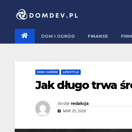
Skip
to
content
DOM I OGRÓD
FINANSE
FIR
DOM I OGRÓD
LIFESTYLE
Jak długo trwa ś
dodał
redakcja
MAR 25, 2026