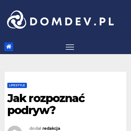
Skip
to
content
LIFESTYLE
Jak rozpoznać
podryw?
dodał
redakcja