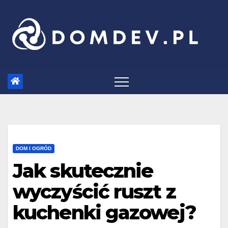
Skip
to
content
DOM I OGRÓD
Jak skutecznie
wyczyścić ruszt z
kuchenki gazowej?