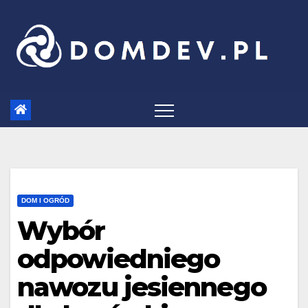
Skip
to
content
DOM I OGRÓD
Wybór
odpowiedniego
nawozu jesiennego