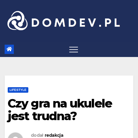
Skip
to
content
LIFESTYLE
Czy gra na ukulele
jest trudna?
dodał
redakcja