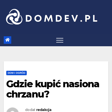
Skip
to
content
DOM I OGRÓD
Gdzie kupić nasiona
chrzanu?
dodał
redakcja