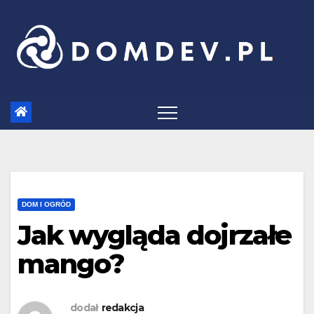
Skip
to
content
DOM I OGRÓD
Jak wygląda dojrzałe
mango?
dodał
redakcja