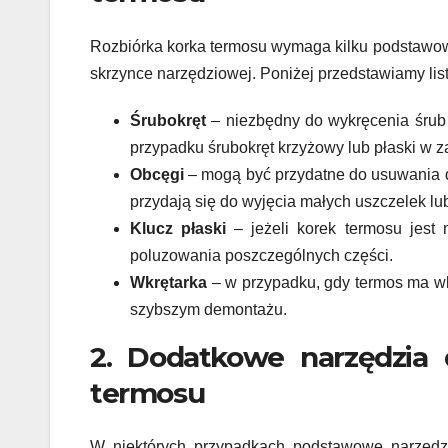
Rozbiórka korka termosu wymaga kilku podstawow
skrzynce narzędziowej. Poniżej przedstawiamy list
Śrubokręt
– niezbędny do wykręcenia śrub 
przypadku śrubokręt krzyżowy lub płaski w z
Obcęgi
– mogą być przydatne do usuwania d
przydają się do wyjęcia małych uszczelek l
Klucz płaski
– jeżeli korek termosu jest 
poluzowania poszczególnych części.
Wkrętarka
– w przypadku, gdy termos ma w
szybszym demontażu.
2. Dodatkowe narzędzia
termosu
W niektórych przypadkach podstawowe narzędzi