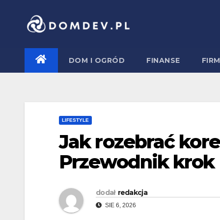
Skip
to
content
DOM I OGRÓD
FINANSE
FIR
LIFESTYLE
Jak rozebrać kor
Przewodnik krok 
dodał
redakcja
SIE 6, 2026