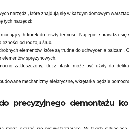
ych narzędzi, które znajdują się w każdym domowym warsztac
ę tych narzędzi:
mocujących korek do reszty termosu. Najlepiej sprawdza się
ależności od rodzaju śrub.
robnych elementów, które są trudne do uchwycenia palcami. 
ub elementów sprężynowych.
mocno zakleszczony, klucz płaski może być użyty do delik
budowane mechanizmy elektryczne, wkrętarka będzie pomocna
 do precyzyjnego demontażu ko
a mogą okazać się niewystarczające. W takich sytuacjach 