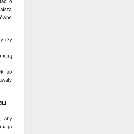
tać o
alszą
arówno
wy czy
e mogą
ek lub
suwały
żu
, aby
ymaga