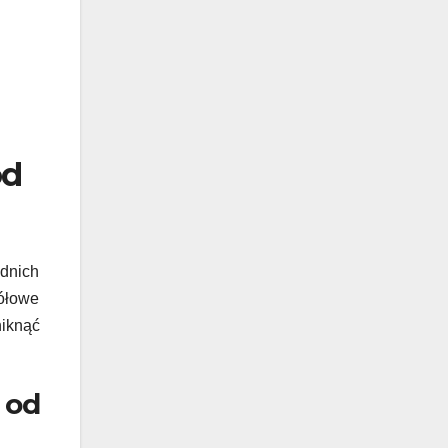
od
dnich
gółowe
niknąć
 od