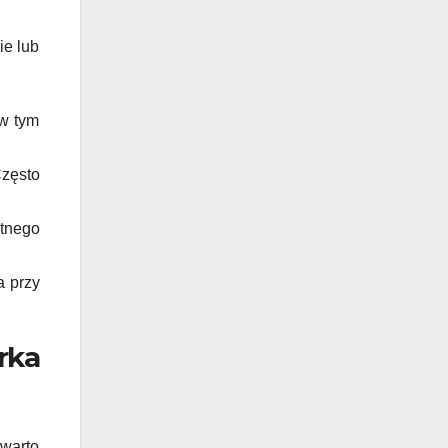
ie lub
 w tym
Często
atnego
 przy
rka
warto