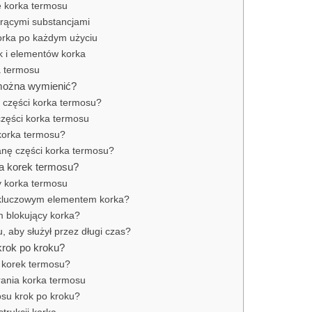
e korka termosu
orącymi substancjami
orka po każdym użyciu
k i elementów korka
a termosu
 można wymienić?
 części korka termosu?
części korka termosu
 korka termosu?
nę części korka termosu?
na korek termosu?
 korka termosu
 kluczowym elementem korka?
em blokujący korka?
, aby służył przez długi czas?
krok po kroku?
 korek termosu?
rania korka termosu
osu krok po kroku?
trukcji korka