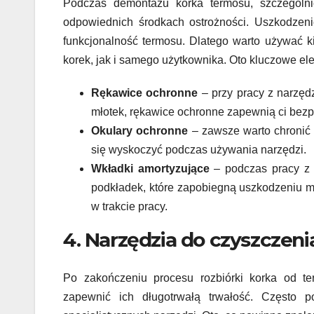
Podczas demontażu korka termosu, szczególni
odpowiednich środkach ostrożności. Uszkodzen
funkcjonalność termosu. Dlatego warto używać k
korek, jak i samego użytkownika. Oto kluczowe ele
Rękawice ochronne
– przy pracy z narzęd
młotek, rękawice ochronne zapewnią ci bezp
Okulary ochronne
– zawsze warto chronić
się wyskoczyć podczas używania narzędzi.
Wkładki amortyzujące
– podczas pracy z 
podkładek, które zapobiegną uszkodzeniu ma
w trakcie pracy.
4. Narzędzia do czyszczen
Po zakończeniu procesu rozbiórki korka od te
zapewnić ich długotrwałą trwałość. Często 