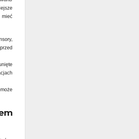
iejsze
o mieć
nsory,
przed
unięte
cjach
pomoże
iem