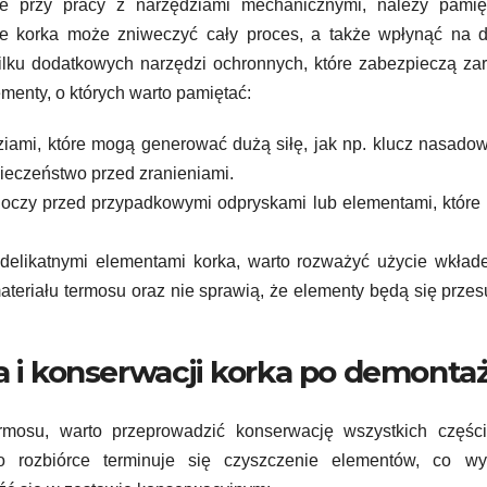
e przy pracy z narzędziami mechanicznymi, należy pamię
ie korka może zniweczyć cały proces, a także wpłynąć na d
ilku dodatkowych narzędzi ochronnych, które zabezpieczą z
menty, o których warto pamiętać:
ziami, które mogą generować dużą siłę, jak np. klucz nasado
ieczeństwo przed zranieniami.
 oczy przed przypadkowymi odpryskami lub elementami, któr
delikatnymi elementami korka, warto rozważyć użycie wkład
teriału termosu oraz nie sprawią, że elementy będą się prze
ia i konserwacji korka po demonta
rmosu, warto przeprowadzić konserwację wszystkich części
po rozbiórce terminuje się czyszczenie elementów, co w