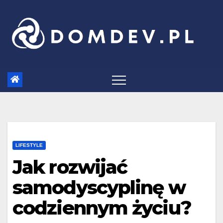
Skip
to
content
LIFESTYLE
Jak rozwijać
samodyscyplinę w
codziennym życiu?